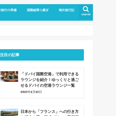
外旅行の準備
国際線乗り継ぎ
海外旅行記
search
航空
ム
旅行の持ち物
での暇つぶしアイデア7選！
ジットカード
ショナルツアー
プラン
ドバイ乗り継ぎ
バルセロナ観光(2023年6月)
注目の記事
「ドバイ国際空港」で利用できる
ラウンジを紹介！ゆっくりと過ご
せるドバイの空港ラウンジ一覧
2023年2月23日
日本から「フランス」への行き方