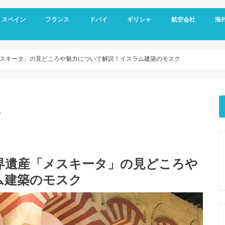
スペイン
フランス
ドバイ
ギリシャ
航空会社
海
スペイン基本情報
バルセロナ旅行
グラナダ
コルドバ
アンダルシア地方
セビリア
マドリード
フランス基本情報
リヨン観光
トゥールーズ旅行
ニース旅行
南フランス旅行
ドバイ空港
ドバイ基本情報
オールドドバイ
ダウンタウン
ドバイマリーナ
デザートサファリ
ドバイメトロ
ドバイ 新しい観光スポット
ドバイ ホテル選び
アテネ観光
サントリーニ島 観光
メテオラ観光
エミレーツ航空
スカイエクスプレス
マイレージプログラ
海外
空港
クレ
オプ
観光
スキータ」の見どころや魅力について解説！イスラム建築のモスク
。
界遺産「メスキータ」の見どころや
ム建築のモスク