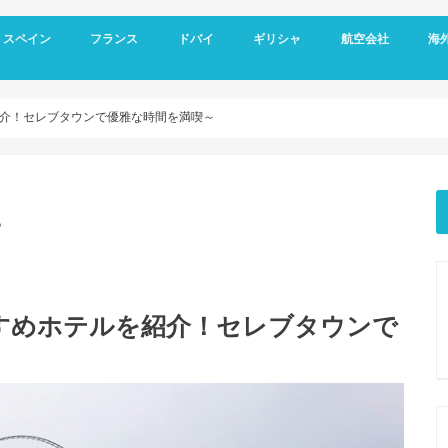
スペイン
フランス
ドバイ
ギリシャ
航空会社
海
スペイン基本情報
バルセロナ旅行
グラナダ
コルドバ
アンダルシア地方
セビリア
マドリード
フランス基本情報
リヨン観光
トゥールーズ旅行
ニース旅行
南フランス旅行
ドバイ空港
ドバイ基本情報
オールドドバイ
ダウンタウン
ドバイマリーナ
デザートサファリ
ドバイメトロ
ドバイ 新しい観光スポット
ドバイ ホテル選び
アテネ観光
サントリーニ島 観光
メテオラ観光
エミレーツ航空
スカイエクスプレス
マイレージプログラ
海外
空港
クレ
オプ
観光
介！セレブタウンで優雅な時間を満喫～
。
すめホテルを紹介！セレブタウンで