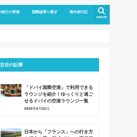
外旅行の準備
国際線乗り継ぎ
海外旅行記
search
航空
ム
旅行の持ち物
での暇つぶしアイデア7選！
ジットカード
ショナルツアー
プラン
ドバイ乗り継ぎ
バルセロナ観光(2023年6月)
注目の記事
「ドバイ国際空港」で利用できる
ラウンジを紹介！ゆっくりと過ご
せるドバイの空港ラウンジ一覧
2023年2月23日
日本から「フランス」への行き方