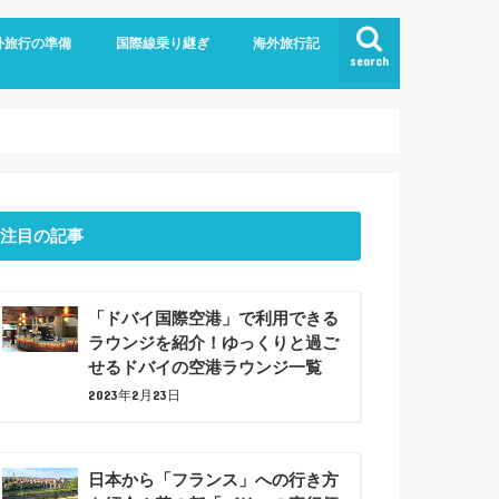
外旅行の準備
国際線乗り継ぎ
海外旅行記
search
航空
ム
旅行の持ち物
での暇つぶしアイデア7選！
ジットカード
ショナルツアー
プラン
ドバイ乗り継ぎ
バルセロナ観光(2023年6月)
注目の記事
「ドバイ国際空港」で利用できる
ラウンジを紹介！ゆっくりと過ご
せるドバイの空港ラウンジ一覧
2023年2月23日
日本から「フランス」への行き方