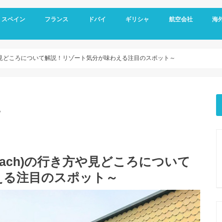
スペイン
フランス
ドバイ
ギリシャ
航空会社
海
スペイン基本情報
バルセロナ旅行
グラナダ
コルドバ
アンダルシア地方
セビリア
マドリード
フランス基本情報
リヨン観光
トゥールーズ旅行
ニース旅行
南フランス旅行
ドバイ空港
ドバイ基本情報
オールドドバイ
ダウンタウン
ドバイマリーナ
デザートサファリ
ドバイメトロ
ドバイ 新しい観光スポット
ドバイ ホテル選び
アテネ観光
サントリーニ島 観光
メテオラ観光
エミレーツ航空
スカイエクスプレス
マイレージプログラ
海外
空港
クレ
オプ
観光
き方や見どころについて解説！リゾート気分が味わえる注目のスポット～
。
each)の行き方や見どころについて
える注目のスポット～