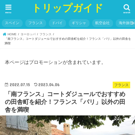
トリップガイド
menu
search
スペイン
フランス
ドバイ
ギリシャ
航空会社
海外旅行
HOME
ヨーロッパ
フランス
「南フランス」コートダジュールでおすすめの田舎町を紹介！フランス「パリ」以外の田舎を
満喫
本ページはプロモーションが含まれています。
2022.07.15
2023.04.06
フランス
「南フランス」コートダジュールでおすすめ
の田舎町を紹介！フランス「パリ」以外の田
舎を満喫