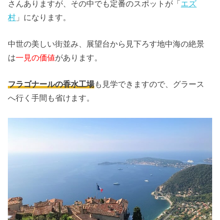
さんありますが、その中でも定番のスポットが「
エズ
村
」になります。
中世の美しい街並み、展望台から見下ろす地中海の絶景
は
一見の価値
があります。
フラゴナールの香水工場
も見学できますので、グラース
へ行く手間も省けます。